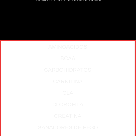
CHUTAMAX 2022 © TODOS LOS DERECHOS RESERVADOS.
AMINOÁCIDOS
BCAA
CARBOHIDRATOS
CARNITINA
CLA
CLOROFILA
CREATINA
GANADORES DE PESO