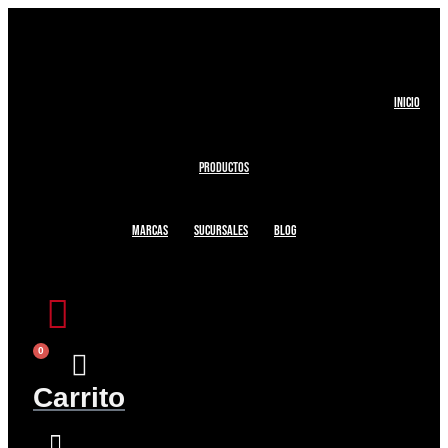
Ir
al
contenido
INICIO
productos
MARCAS
SUCURSALES
BLOG
0
Carrito