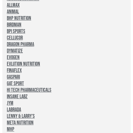
Allmax
ANIMAL
BHP Nutrition
Birdman
BPI Sports
Cellucor
Dragon Pharma
Dymatize
Evogen
Evlution Nutrition
Finaflex
Gaspari
Gat Sport
Hi Tech Pharmaceuticals
Insane Labz
JYM
Labrada
Lenny & Larry’s
Meta Nutrition
MHP