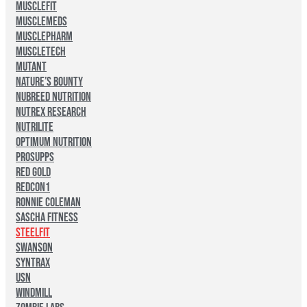
MuscleFit
MuscleMeds
MusclePharm
Muscletech
Mutant
Nature’s Bounty
Nubreed Nutrition
Nutrex Research
Nutrilite
Optimum Nutrition
Prosupps
Red Gold
Redcon1
Ronnie Coleman
Sascha Fitness
Steelfit
Swanson
Syntrax
USN
Windmill