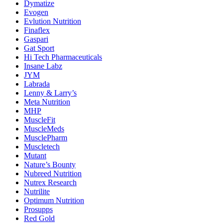
Dymatize
Evogen
Evlution Nutrition
Finaflex
Gaspari
Gat Sport
Hi Tech Pharmaceuticals
Insane Labz
JYM
Labrada
Lenny & Larry’s
Meta Nutrition
MHP
MuscleFit
MuscleMeds
MusclePharm
Muscletech
Mutant
Nature’s Bounty
Nubreed Nutrition
Nutrex Research
Nutrilite
Optimum Nutrition
Prosupps
Red Gold