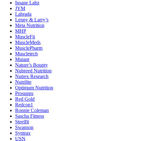
Insane Labz
JYM
Labrada
Lenny & Larry’s
Meta Nutrition
MHP
MuscleFit
MuscleMeds
MusclePharm
Muscletech
Mutant
Nature’s Bounty
Nubreed Nutrition
Nutrex Research
Nutrilite
Optimum Nutrition
Prosupps
Red Gold
Redcon1
Ronnie Coleman
Sascha Fitness
Steelfit
Swanson
Syntrax
USN