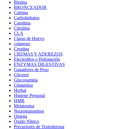
Biotina
BRONCEADOR
Cafeina
Carbohidratos
Carnitina
Citrulina
CLA
Claras de Huevo
colageno
Creatina
CREMAS Y ADEREZOS
Electrolitos e Hidratación
ENZYMAS DIGESTIVAS
Ganadores de Peso
Glicerol
Glucosamina
Glutamina
Herbal
Higiene Personal
HMB
Melatonina
Neurotransmisor
Omega
Óxido Nítrico
Precursores de Testosterona