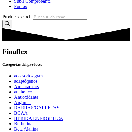
Subir Comprobante
Puntos
Products search
Finaflex
Categorías del producto
accesorios gym
adaptógenos
Aminoácidos
anabolico
Antioxidante
Arginina
BARRAS/GALLETAS
BCAA
BEBIDA ENERGETICA
Berberina
Beta Alanina