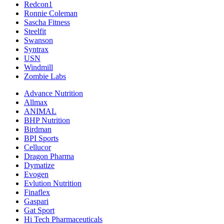
Redcon1
Ronnie Coleman
Sascha Fitness
Steelfit
Swanson
Syntrax
USN
Windmill
Zombie Labs
Advance Nutrition
Allmax
ANIMAL
BHP Nutrition
Birdman
BPI Sports
Cellucor
Dragon Pharma
Dymatize
Evogen
Evlution Nutrition
Finaflex
Gaspari
Gat Sport
Hi Tech Pharmaceuticals