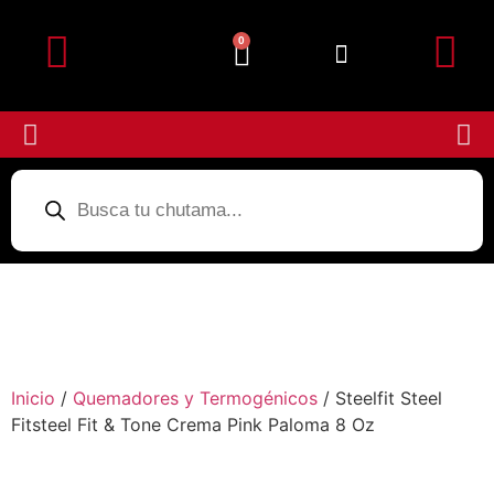
0
Detalles de la cuenta
Subir Comprobante
Inicio
/
Quemadores y Termogénicos
/ Steelfit Steel
Fitsteel Fit & Tone Crema Pink Paloma 8 Oz