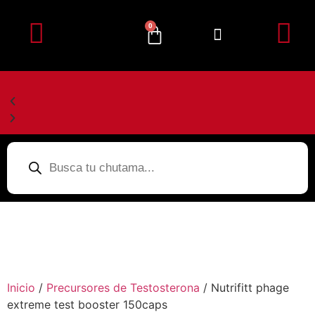
0
Inicio
/
Precursores de Testosterona
/ Nutrifitt phage
extreme test booster 150caps