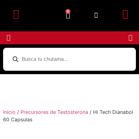
0
Detalles de la cuenta
Subir Comprobante
Inicio
/
Precursores de Testosterona
/ Hi Tech Dianabol
60 Capsulas