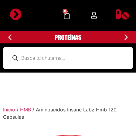
0
Detalles de la cuenta
Subir Comprobante
Inicio
/
HMB
/ Aminoacidos Insane Labz Hmb 120
Capsulas