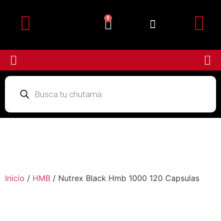
0
Detalles de la cuenta
Subir Comprobante
Inicio
/
HMB
/ Nutrex Black Hmb 1000 120 Capsulas