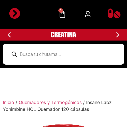
0
Inicio
/
Quemadores y Termogénicos
/ Insane Labz
Yohimbine HCL Quemador 120 cápsulas