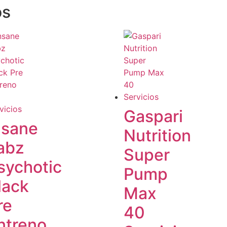
os
Gaspari
nsane
Nutrition
abz
Super
sychotic
Pump
lack
Max
re
40
ntreno