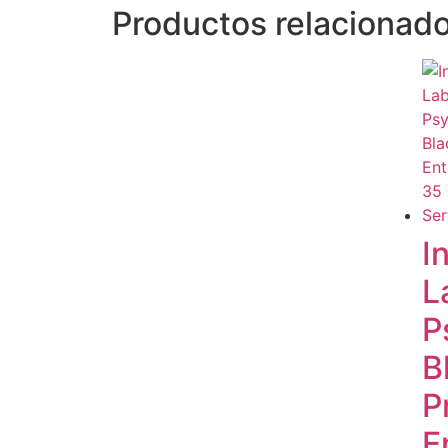
Productos relacionad
I
L
P
B
P
E