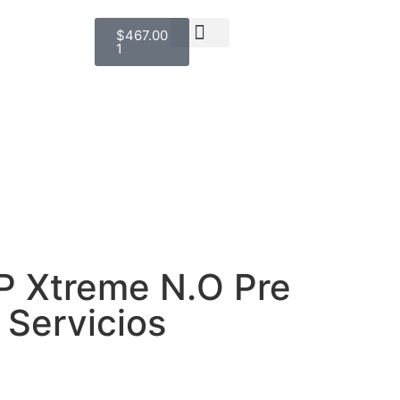
$
467.00
1
Detalles de la cuenta
Subir Comprobante
P Xtreme N.O Pre
 Servicios