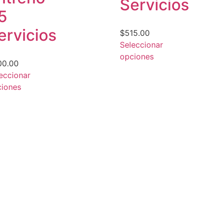
Servicios
5
ervicios
$
515.00
Seleccionar
opciones
00.00
eccionar
iones