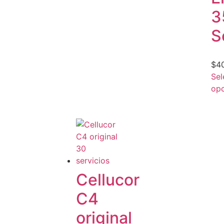
3
S
$
4
Sel
opc
Cellucor
C4
original