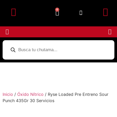
0
Detalles de la cuenta
Subir Comprobante
Inicio
/
Óxido Nítrico
/ Ryse Loaded Pre Entreno Sour
Punch 435Gr 30 Servicios