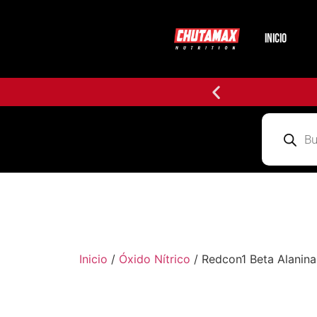
INICIO
Inicio
/
Óxido Nítrico
/ Redcon1 Beta Alanina