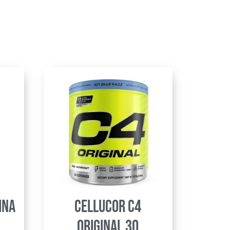
ina
Cellucor C4
original 30