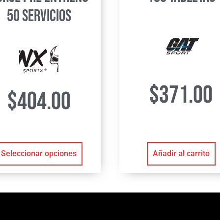
50 Servicios
$
371.00
$
404.00
Seleccionar opciones
Añadir al carrito