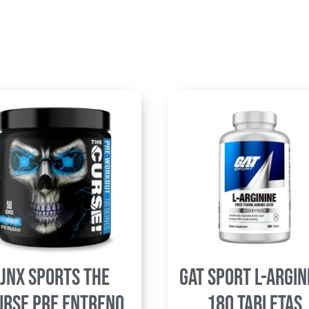
JNX Sports The
GAT Sport L-Argin
urse Pre Entreno
180 Tabletas