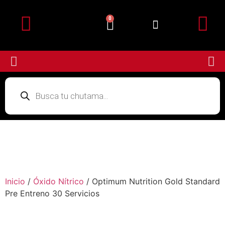
0
Detalles de la cuenta
Subir Comprobante
Inicio
/
Óxido Nítrico
/ Optimum Nutrition Gold Standard
Pre Entreno 30 Servicios