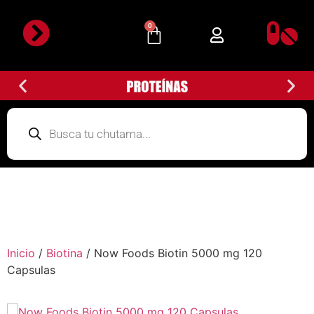
0
Detalles de la cuenta
Subir Comprobante
Inicio
/
Biotina
/ Now Foods Biotin 5000 mg 120
Capsulas