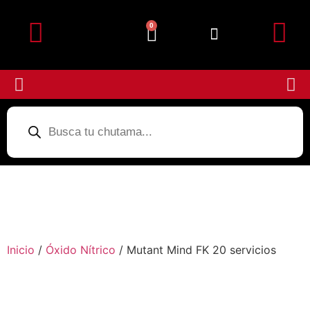
0
Detalles de la cuenta
Subir Comprobante
Inicio
/
Óxido Nítrico
/ Mutant Mind FK 20 servicios