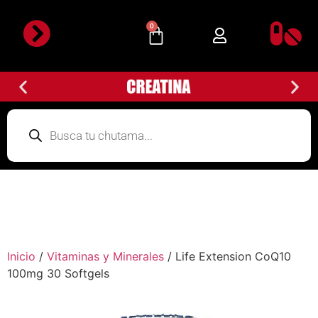
0
Inicio
/
Vitaminas y Minerales
/ Life Extension CoQ10
100mg 30 Softgels