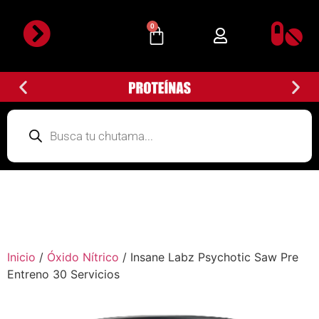
0
Detalles de la cuenta
Subir Comprobante
Inicio
/
Óxido Nítrico
/ Insane Labz Psychotic Saw Pre
Entreno 30 Servicios