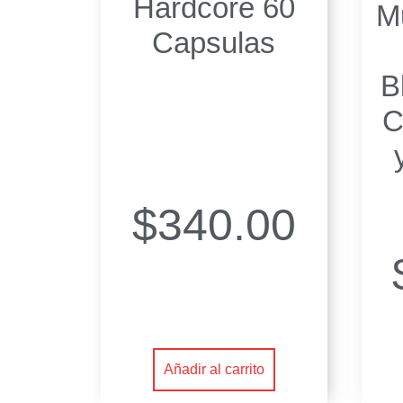
Hardcore 60
Mu
Capsulas
B
C
$
340.00
Añadir al carrito