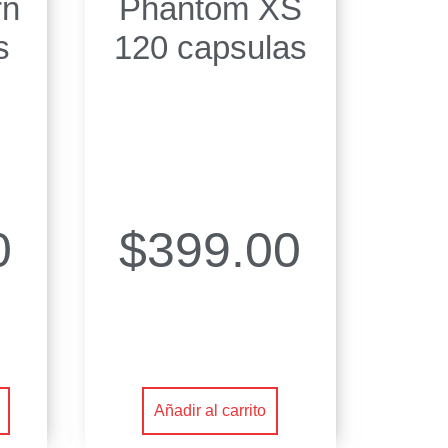
rn
Phantom XS
s
120 capsulas
0
$
399.00
Añadir al carrito