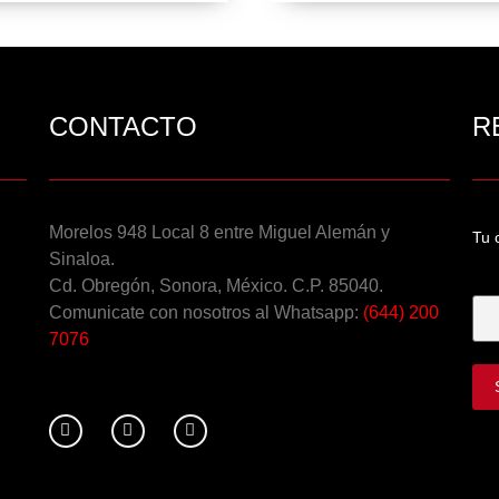
CONTACTO
R
Morelos 948 Local 8 entre Miguel Alemán y
Tu 
Sinaloa.
Tu 
Cd. Obregón, Sonora, México. C.P. 85040.
Comunicate con nosotros al Whatsapp:
(644) 200
7076