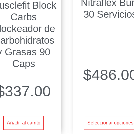
Nitraflex Bu
sclefit Block
30 Servicio
Carbs
lockeador de
arbohidratos
y Grasas 90
Caps
$
486.0
$
337.00
Añadir al carrito
Seleccionar opciones