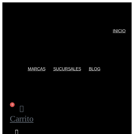
Ir
al
contenido
INICIO
productos
MARCAS
SUCURSALES
BLOG
0
Carrito