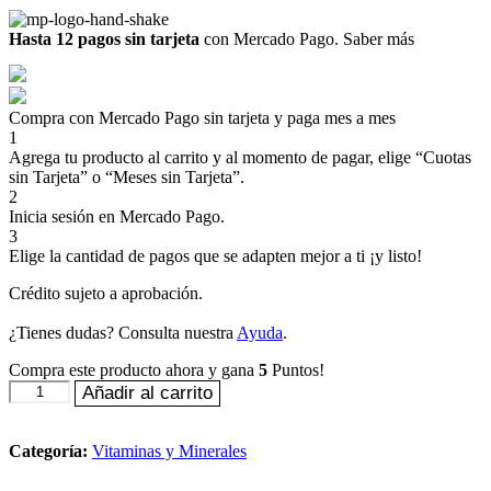
Hasta 12 pagos sin tarjeta
con Mercado Pago.
Saber más
Compra con Mercado Pago sin tarjeta y paga mes a mes
1
Agrega tu producto al carrito y al momento de pagar, elige “Cuotas
sin Tarjeta” o “Meses sin Tarjeta”.
2
Inicia sesión en Mercado Pago.
3
Elige la cantidad de pagos que se adapten mejor a ti ¡y listo!
Crédito sujeto a aprobación.
¿Tienes dudas? Consulta nuestra
Ayuda
.
Compra este producto ahora y gana
5
Puntos!
Double
Añadir al carrito
Wood
Citrato
de
Categoría:
Vitaminas y Minerales
Magnesio
800mg