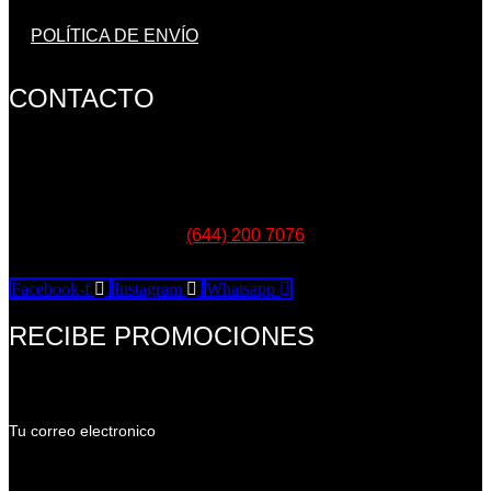
POLÍTICA DE ENVÍO
CONTACTO
Morelos 948 Local 8 entre Miguel Alemán y Sinaloa.
Cd. Obregón, Sonora, México. C.P. 85040. Comunicate con
nosotros al Whatsapp:
(644) 200 7076
Facebook-f
Instagram
Whatsapp
RECIBE PROMOCIONES
Tu correo electronico
Tu Correo Electrónico