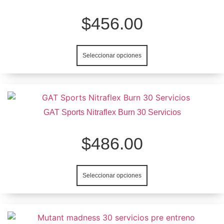
página
tiene
de
múltiples
$
456.00
producto
variantes.
Las
opciones
Seleccionar opciones
se
pueden
elegir
en
Este
la
producto
GAT Sports Nitraflex Burn 30 Servicios
página
tiene
de
múltiples
$
486.00
producto
variantes.
Las
opciones
Seleccionar opciones
se
pueden
elegir
en
Este