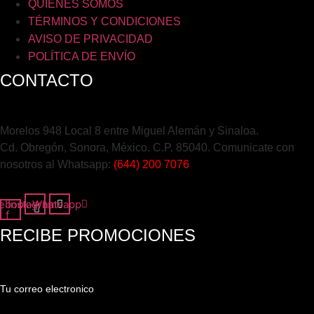
QUIENES SOMOS
TÉRMINOS Y CONDICIONES
AVISO DE PRIVACIDAD
POLÍTICA DE ENVÍO
CONTACTO
Morelos 948 Local 8 entre Miguel Alemán y Sinaloa.
Cd. Obregón, Sonora, México. C.P. 85040. Comunicate con
nosotros al Whatsapp:
(644) 200 7076
ebook-
Instagram
Whatsapp
f
RECIBE PROMOCIONES
Tu correo electronico
Tu Correo Electrónico