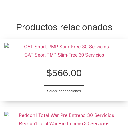
Productos relacionados
Este
producto
GAT Sport PMP Stim-Free 30 Servicios
tiene
múltiples
$
566.00
variantes.
Las
opciones
Seleccionar opciones
se
pueden
elegir
en
Este
la
producto
Redcon1 Total War Pre Entreno 30 Servicios