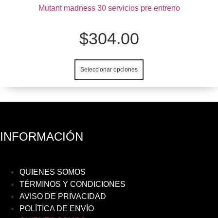
la
producto
Mutant madness 30 servicios pre entreno
página
tiene
de
múltiples
$
304.00
producto
variantes.
Las
opciones
Seleccionar opciones
se
pueden
elegir
en
la
página
INFORMACIÓN
de
producto
QUIENES SOMOS
TÉRMINOS Y CONDICIONES
AVISO DE PRIVACIDAD
POLÍTICA DE ENVÍO