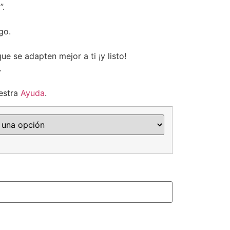
”.
go.
ue se adapten mejor a ti ¡y listo!
.
estra
Ayuda
.