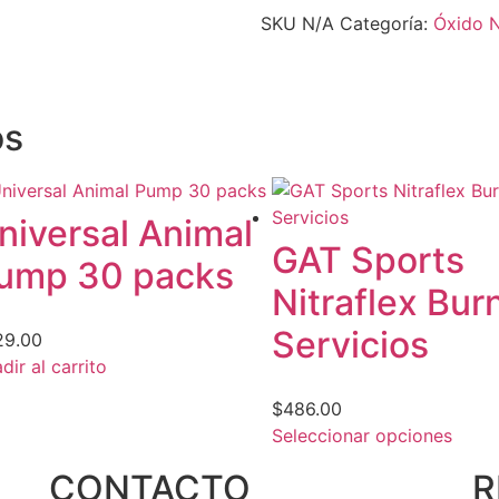
SKU
N/A
Categoría:
Óxido N
os
niversal Animal
GAT Sports
ump 30 packs
Nitraflex Bur
Servicios
29.00
dir al carrito
$
486.00
Seleccionar opciones
CONTACTO
R