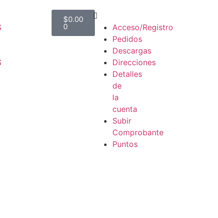
$
0.00
0
S
Acceso/Registro
Pedidos
Descargas
S
Direcciones
Detalles
de
la
cuenta
Subir
Comprobante
Puntos