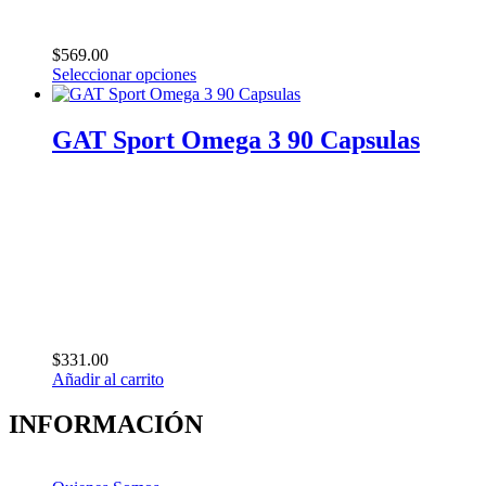
$
569.00
Seleccionar opciones
Este
producto
tiene
GAT Sport Omega 3 90 Capsulas
múltiples
variantes.
Las
opciones
se
pueden
elegir
en
la
página
de
$
331.00
producto
Añadir al carrito
INFORMACIÓN