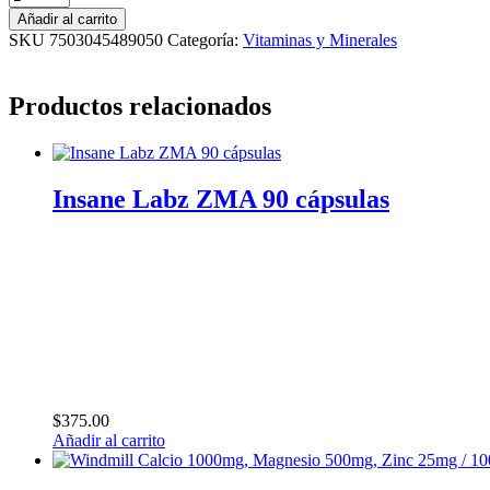
Nutrition
Añadir al carrito
Citrato
SKU
7503045489050
Categoría:
Vitaminas y Minerales
de
Potasio
500mg
Productos relacionados
100
capsulas
cantidad
Insane Labz ZMA 90 cápsulas
$
375.00
Añadir al carrito