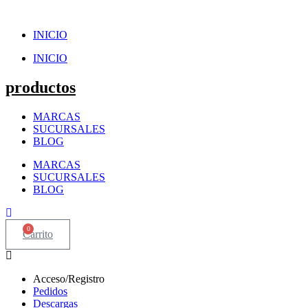
Ir
al
INICIO
contenido
INICIO
productos
MARCAS
SUCURSALES
BLOG
MARCAS
SUCURSALES
BLOG
0
Carrito
Acceso/Registro
Pedidos
Descargas