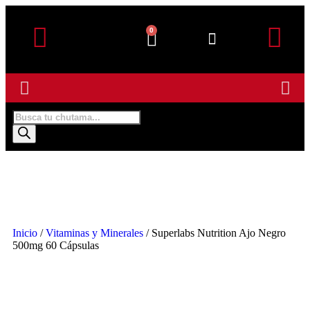
0
Detalles de la cuenta
Subir Comprobante
Inicio
/
Vitaminas y Minerales
/ Superlabs Nutrition Ajo Negro
500mg 60 Cápsulas