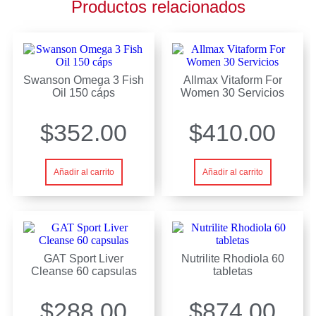
Productos relacionados
Swanson Omega 3 Fish
Allmax Vitaform For
Oil 150 cáps
Women 30 Servicios
$
352.00
$
410.00
Añadir al carrito
Añadir al carrito
GAT Sport Liver
Nutrilite Rhodiola 60
Cleanse 60 capsulas
tabletas
$
288.00
$
874.00