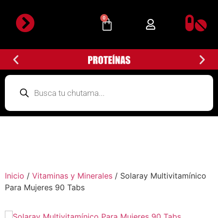
0
Detalles de la cuenta
Subir Comprobante
Inicio
/
Vitaminas y Minerales
/ Solaray Multivitamínico
Para Mujeres 90 Tabs