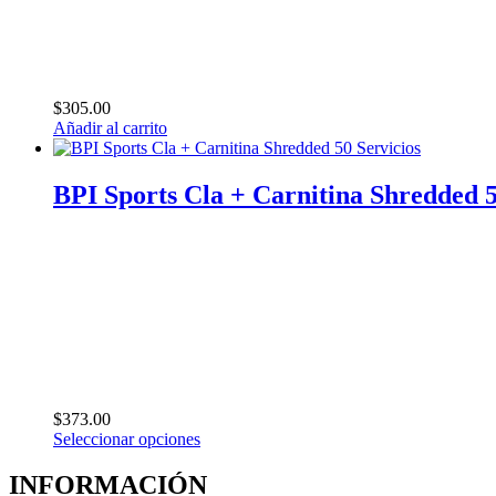
elegir
en
la
página
de
$
305.00
producto
Añadir al carrito
BPI Sports Cla + Carnitina Shredded 5
$
373.00
Seleccionar opciones
Este
producto
INFORMACIÓN