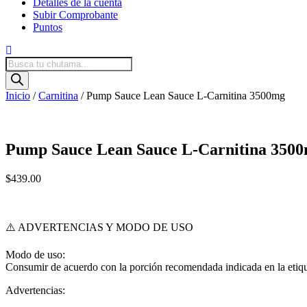
Detalles de la cuenta
Subir Comprobante
Puntos
Products
search
Inicio
/
Carnitina
/ Pump Sauce Lean Sauce L-Carnitina 3500mg
Pump Sauce Lean Sauce L-Carnitina 350
$
439.00
⚠️ ADVERTENCIAS Y MODO DE USO
Modo de uso:
Consumir de acuerdo con la porción recomendada indicada en la etique
Advertencias: