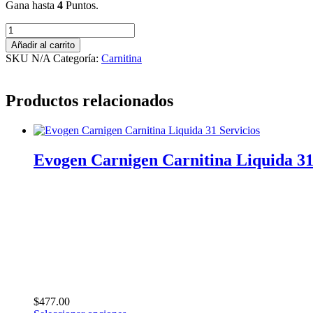
Gana hasta
4
Puntos.
Pump
Sauce
Añadir al carrito
Lean
SKU
N/A
Categoría:
Carnitina
Sauce
L-
Carnitina
Productos relacionados
3500mg
cantidad
Evogen Carnigen Carnitina Liquida 31
$
477.00