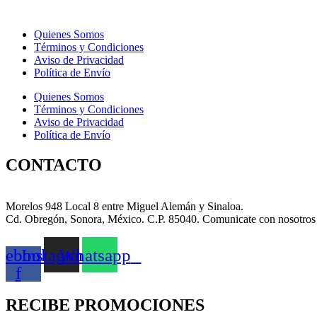
tiene
múltiples
variantes.
Quienes Somos
Las
Términos y Condiciones
opciones
Aviso de Privacidad
se
Política de Envío
pueden
elegir
Quienes Somos
en
Términos y Condiciones
la
Aviso de Privacidad
página
Política de Envío
de
producto
CONTACTO
Morelos 948 Local 8 entre Miguel Alemán y Sinaloa.
Cd. Obregón, Sonora, México. C.P. 85040. Comunicate con nosotros
cebook-
Instagram
Whatsapp
f
RECIBE PROMOCIONES