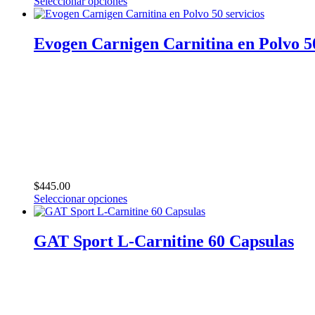
Seleccionar opciones
Este
producto
tiene
Evogen Carnigen Carnitina en Polvo 50
múltiples
variantes.
Las
opciones
se
pueden
elegir
en
la
página
de
$
445.00
producto
Seleccionar opciones
Este
producto
tiene
GAT Sport L-Carnitine 60 Capsulas
múltiples
variantes.
Las
opciones
se
pueden