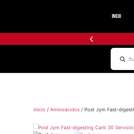
INICIO
Inicio
/
Aminoácidos
/ Post Jym Fast-digest