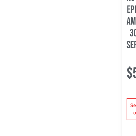
Ep
Am
3
Se
$
Se
o