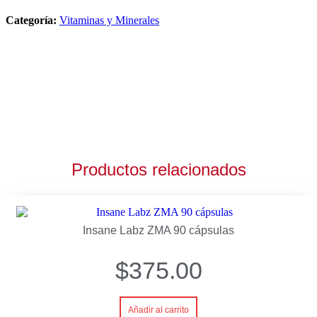
Colageno
L-
Categoría:
Vitaminas y Minerales
Cisteina
60
Tabletas
cantidad
Productos relacionados
Insane Labz ZMA 90 cápsulas
$
375.00
Añadir al carrito