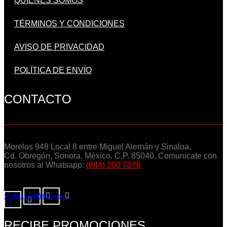
QUIENES SOMOS
TÉRMINOS Y CONDICIONES
AVISO DE PRIVACIDAD
POLÍTICA DE ENVÍO
CONTACTO
Morelos 948 Local 8 entre Miguel Alemán y Sinaloa.
Cd. Obregón, Sonora, México. C.P. 85040. Comunicate con
nosotros al Whatsapp:
(644) 200 7076
acebook-
Instagram
Whatsapp
f
RECIBE PROMOCIONES