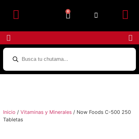
0
Detalles de la cuenta
Subir Comprobante
Inicio
/
Vitaminas y Minerales
/ Now Foods C-500 250
Tabletas