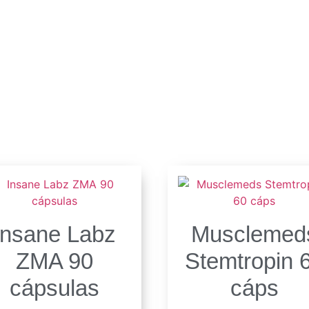
s
Insane Labz
Musclemed
ZMA 90
Stemtropin 
cápsulas
cáps