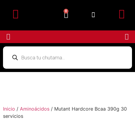
0
Detalles de la cuenta
Subir Comprobante
Inicio
/
Aminoácidos
/ Mutant Hardcore Bcaa 390g 30
servicios