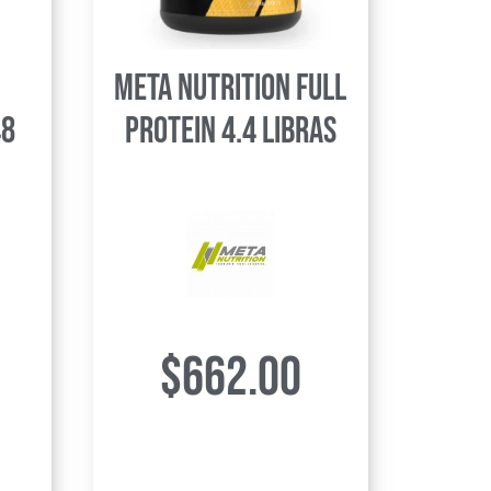
Meta Nutrition Full
48
Protein 4.4 libras
$
662.00