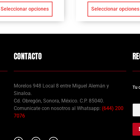
Seleccionar opciones
Seleccionar opciones
CONTACTO
RE
Morelos 948 Local 8 entre Miguel Alemán y
Tu 
Sinaloa.
Tu 
Cd. Obregón, Sonora, México. C.P. 85040.
Comunicate con nosotros al Whatsapp:
(644) 200
7076