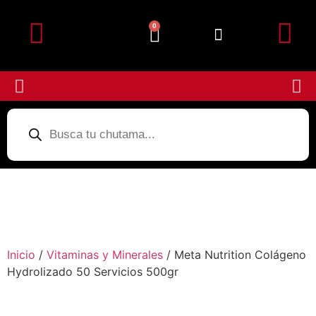
0
Detalles de la cuenta
Subir Comprobante
Inicio
/
Vitaminas y Minerales
/ Meta Nutrition Colágeno
Hydrolizado 50 Servicios 500gr