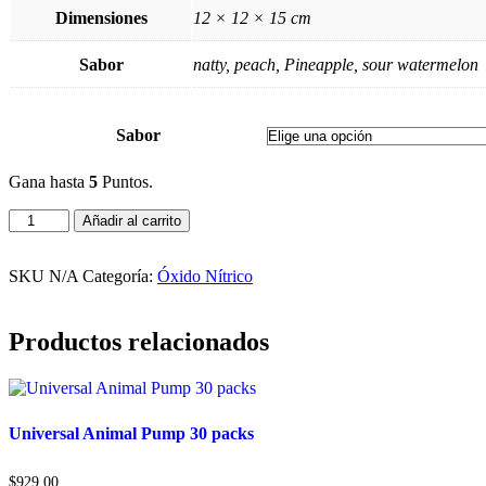
Dimensiones
12 × 12 × 15 cm
Sabor
natty, peach, Pineapple, sour watermelon
Sabor
Gana hasta
5
Puntos.
Ghost
Añadir al carrito
Pump
Pre
Entreno
SKU
N/A
Categoría:
Óxido Nítrico
40
Servicios
cantidad
Productos relacionados
Universal Animal Pump 30 packs
$
929.00