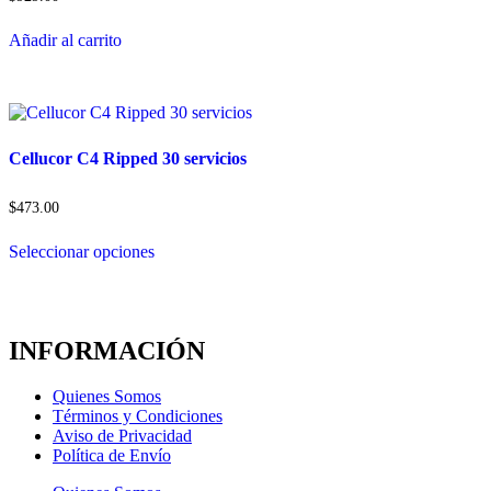
Añadir al carrito
Cellucor C4 Ripped 30 servicios
$
473.00
Seleccionar opciones
Este
producto
tiene
múltiples
INFORMACIÓN
variantes.
Las
opciones
Quienes Somos
se
Términos y Condiciones
pueden
Aviso de Privacidad
elegir
Política de Envío
en
la