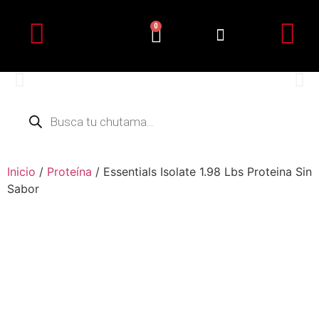
0
Detalles de la cuenta
Subir Comprobante
Inicio
/
Proteína
/ Essentials Isolate 1.98 Lbs Proteina Sin
Sabor