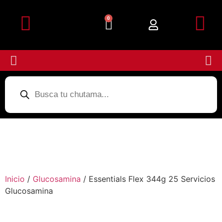
0
Detalles de la cuenta
Subir Comprobante
Inicio
/
Glucosamina
/ Essentials Flex 344g 25 Servicios
Glucosamina