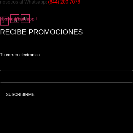
nosotros al Whatsapp:
(644) 200 7076
ebook-
Instagram
Whatsapp
f
RECIBE PROMOCIONES
Tu correo electronico
Tu Correo Electrónico