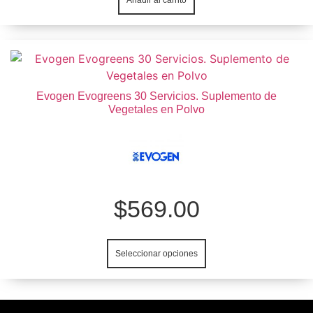
Añadir al carrito
Este
producto
tiene
Evogen Evogreens 30 Servicios. Suplemento de
múltiples
Vegetales en Polvo
variantes.
Las
opciones
se
pueden
$
569.00
elegir
en
la
Seleccionar opciones
página
de
producto