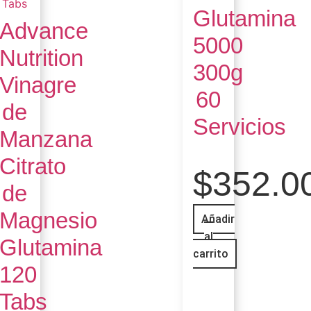
Glutamina
Advance
5000
Nutrition
300g
Vinagre
60
de
Servicios
Manzana
Citrato
$
352.0
de
Magnesio
Añadir
al
Glutamina
carrito
120
Tabs