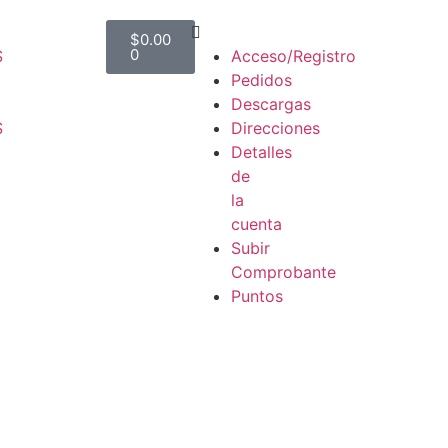
$
0.00
0
S
Acceso/Registro
Pedidos
Descargas
S
Direcciones
Detalles
de
la
cuenta
Subir
Comprobante
Puntos