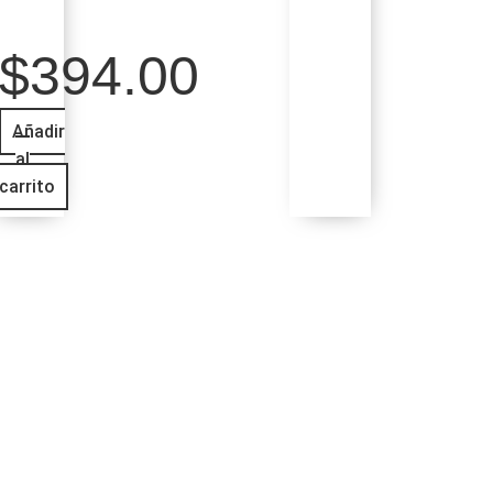
$
394.00
Añadir
al
carrito