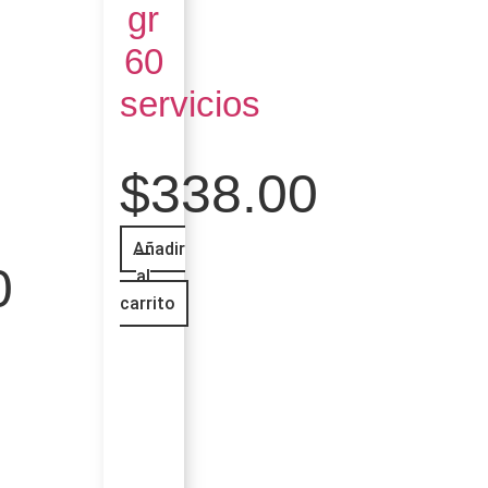
gr
60
servicios
$
338.00
Añadir
0
al
carrito