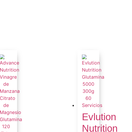
s
Evlution
Nutrition