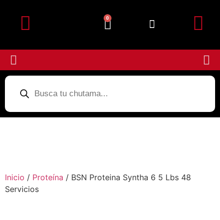
0
Detalles de la cuenta
Subir Comprobante
Inicio
/
Proteína
/ BSN Proteina Syntha 6 5 Lbs 48
Servicios