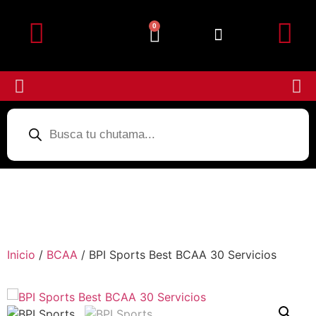
0
Detalles de la cuenta
Subir Comprobante
Inicio
/
BCAA
/ BPI Sports Best BCAA 30 Servicios