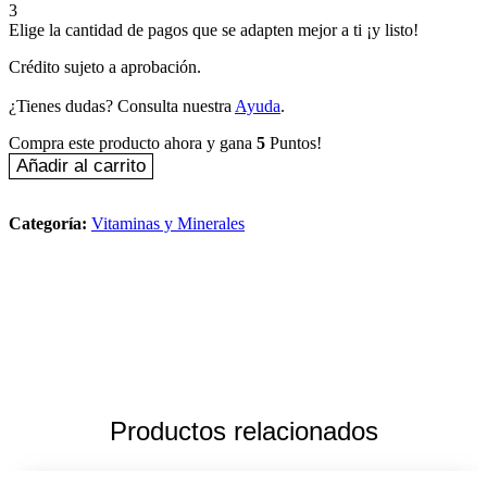
3
Elige la cantidad de pagos que se adapten mejor a ti ¡y listo!
Crédito sujeto a aprobación.
¿Tienes dudas? Consulta nuestra
Ayuda
.
Compra este producto ahora y gana
5
Puntos!
Birdman
Añadir al carrito
Myo-
Inositol
180
Categoría:
Vitaminas y Minerales
Capsulas
cantidad
Productos relacionados