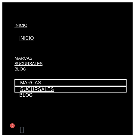
Ir
al
contenido
INICIO
INICIO
productos
MARCAS
SUCURSALES
BLOG
MARCAS
SUCURSALES
BLOG
0