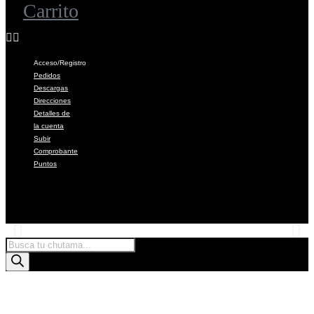
Carrito
Acceso/Registro
Pedidos
Descargas
Direcciones
Detalles de
la cuenta
Subir
Comprobante
Puntos
Products
search